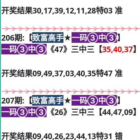
开奖结果30,17,39,12,11,28特03
准
206期:【
致富高手
★
一码③中③
】
一码③中③
《
47
》三中三
【
35,40,37
开奖结果09,49,37,03,40,35特47
准
207期:【
致富高手
★
一码③中③
】
一码③中③
《
26
》三中三
【44,47,09
开奖结果09,40,26,23,44,13特31
错