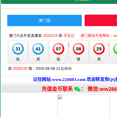
记住网站:www.226881.com 欢迎转发到Q
充值金币联系
： 微信:ww286