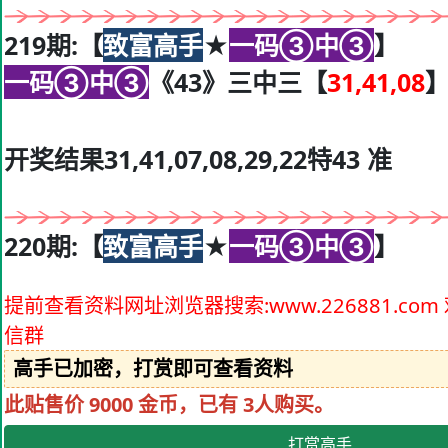
219期:【
致富高手
★
一码③中③
】
一码③中③
《
43
》三中三
【
31,41,08
开奖结果31,41,07,08,29,22特43
准
220期:【
致富高手
★
一码③中③
】
提前查看资料网址浏览器搜索:www.226881.com
信群
高手已加密，打赏即可查看资料
此贴售价 9000 金币，已有 3人购买。
打赏高手