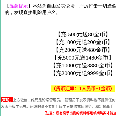
（货币汇率：1人民币=1金币）
声明：
上方微信二维码是论坛管理员。 管理员不发表资料也不提供任何
发表与版主无关。问码的请不要加！版主只提供充值服务，和监督高手!
（注意：所有高手出售的资料都是单期购买才能