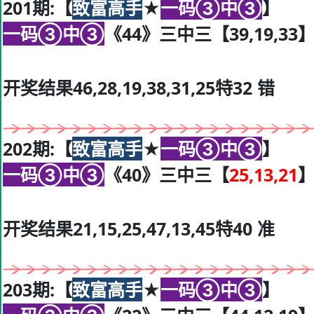
201期:【
致富高手
★
一码③中③
】
一码③中③
《
44
》三中三
【39,19,33
开奖结果46,28,19,38,31,25特32
错
202期:【
致富高手
★
一码③中③
】
一码③中③
《
40
》三中三
【
25,13,21
开奖结果21,15,25,47,13,45特40
准
203期:【
致富高手
★
一码③中③
】